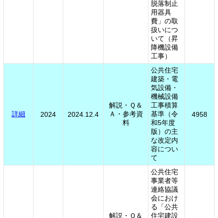
脱落制止
用器具
費」の取
扱いにつ
いて（昇
降機設備
工事）
公共住宅
建築・電
気設備・
機械設備
解説・Ｑ＆
工事積算
詳細
Ａ・参考資
基準（令
2024
2024.12.4
4958
料
和5年度
版）の主
な改定内
容につい
て
公共住宅
事業者等
連絡協議
会におけ
る「公共
解説・Ｑ＆
住宅建設