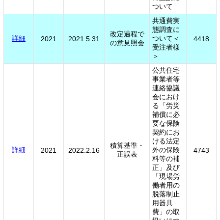
ついて
共通費実
態調査に
改定過程で
詳細
ついて＜
2021
2021.5.31
4418
の意見照会
受注者様
＞
公共住宅
事業者等
連絡協議
会におけ
る「労災
補償に必
要な保険
契約にお
ける法定
積算基準・
詳細
外の保険
2021
2022.2.16
4743
正誤表
料等の補
正」及び
「現場労
働者用の
脱落制止
用器具
費」の取