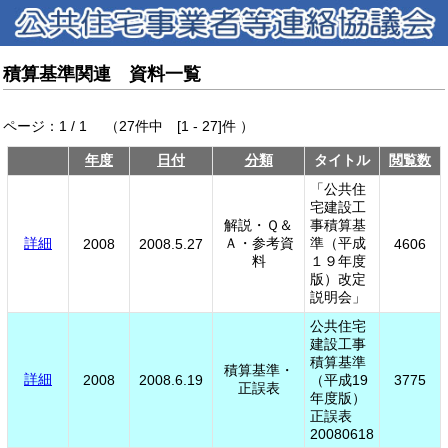
積算基準関連 資料一覧
ページ：1 / 1 （27件中 [1 - 27]件 ）
年度
日付
分類
タイトル
閲覧数
「公共住
宅建設工
解説・Ｑ＆
事積算基
詳細
Ａ・参考資
準（平成
2008
2008.5.27
4606
料
１９年度
版）改定
説明会」
公共住宅
建設工事
積算基準
積算基準・
詳細
2008
2008.6.19
（平成19
3775
正誤表
年度版）
正誤表
20080618