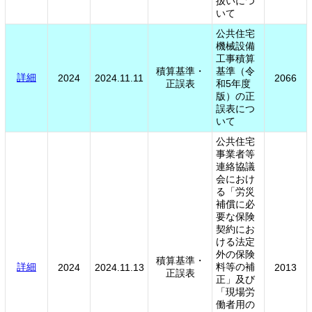
扱いにつ
いて
公共住宅
機械設備
工事積算
積算基準・
基準（令
詳細
2024
2024.11.11
2066
正誤表
和5年度
版）の正
誤表につ
いて
公共住宅
事業者等
連絡協議
会におけ
る「労災
補償に必
要な保険
契約にお
ける法定
外の保険
積算基準・
詳細
料等の補
2024
2024.11.13
2013
正誤表
正」及び
「現場労
働者用の