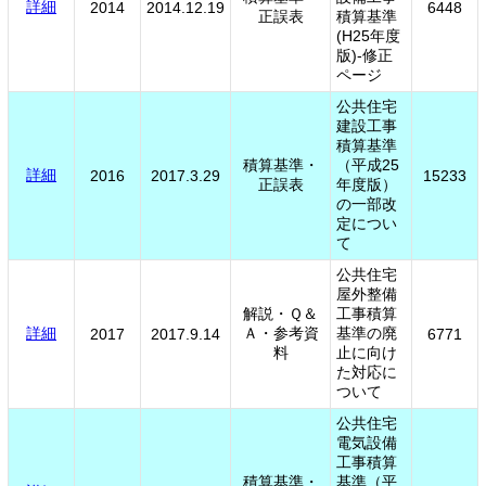
詳細
2014
2014.12.19
6448
正誤表
積算基準
(H25年度
版)-修正
ページ
公共住宅
建設工事
積算基準
積算基準・
（平成25
詳細
2016
2017.3.29
15233
正誤表
年度版）
の一部改
定につい
て
公共住宅
屋外整備
解説・Ｑ＆
工事積算
詳細
Ａ・参考資
基準の廃
2017
2017.9.14
6771
料
止に向け
た対応に
ついて
公共住宅
電気設備
工事積算
積算基準・
基準（平