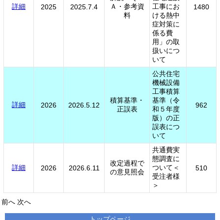
詳細
Ａ・参考資
工事にお
2025
2025.7.4
1480
料
ける熱中
症対策に
係る費
用」の取
扱いにつ
いて
公共住宅
機械設備
工事積算
積算基準・
基準（令
詳細
2026
2026.5.12
962
正誤表
和５年度
版）の正
誤表につ
いて
共通費実
態調査に
改定過程で
詳細
ついて＜
2026
2026.6.11
510
の意見照会
受注者様
＞
前へ
次へ
トップページ