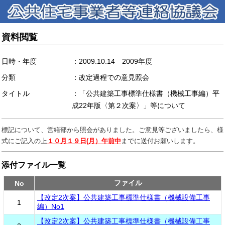
資料閲覧
日時・年度
2009.10.14 2009年度
分類
改定過程での意見照会
タイトル
「公共建築工事標準仕様書（機械工事編）平
成22年版〈第２次案〉」等について
標記について、営繕部から照会がありました。ご意見等ございましたら、様
式にご記入の上
までに送付お願いします。
１０月１９日(月）午前中
添付ファイル一覧
ファイル
No
【改定2次案】公共建築工事標準仕様書（機械設備工事
1
編）No1
【改定2次案】公共建築工事標準仕様書（機械設備工事