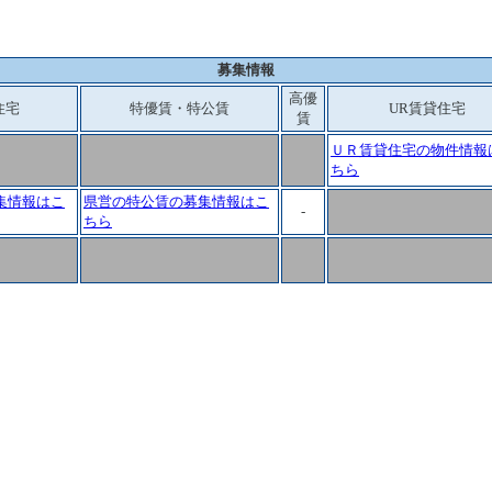
募集情報
高優
住宅
特優賃・特公賃
UR賃貸住宅
賃
ＵＲ賃貸住宅の物件情報
ちら
集情報はこ
県営の特公賃の募集情報はこ
-
ちら