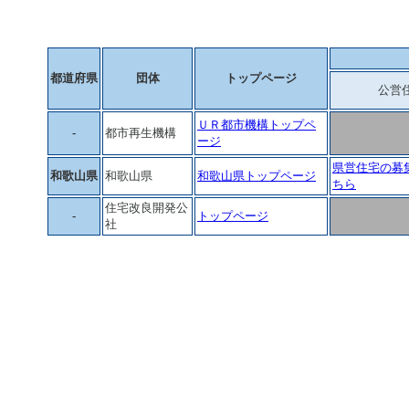
都道府県
団体
トップページ
公営
ＵＲ都市機構トップペ
-
都市再生機構
ージ
県営住宅の募
和歌山県
和歌山県
和歌山県トップページ
ちら
住宅改良開発公
-
トップページ
社